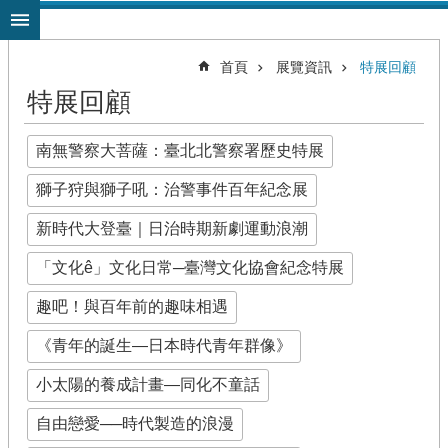
跳到主要內容區塊
首頁
展覽資訊
特展回顧
特展回顧
南無警察大菩薩：臺北北警察署歷史特展
獅子狩與獅子吼：治警事件百年紀念展
新時代大登臺｜日治時期新劇運動浪潮
「文化ê」文化日常─臺灣文化協會紀念特展
趣吧！與百年前的趣味相遇
《青年的誕生—日本時代青年群像》
小太陽的養成計畫—同化不童話
自由戀愛──時代製造的浪漫