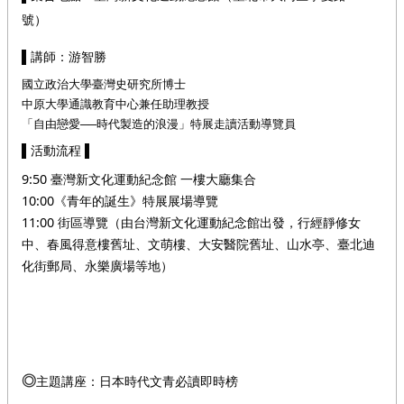
號）
▌講師：游智勝
國立政治大學臺灣史研究所博士
中原大學通識教育中心兼任助理教授
「自由戀愛──時代製造的浪漫」特展走讀活動導覽員
▌活動流程 ▌
9:50 臺灣新文化運動紀念館 一樓大廳集合
10:00《青年的誕生》特展展場導覽
11:00 街區導覽（由台灣新文化運動紀念館出發，行經靜修女
中、春風得意樓舊址、文萌樓、大安醫院舊址、山水亭、臺北迪
化街郵局、永樂廣場等地）
主題講座：日本時代文青必讀即時榜
◎