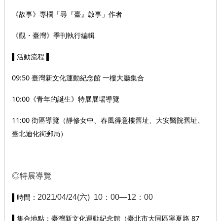
《故事》專欄「尋『臺』啟事」作者
《觀・臺灣》季刊執行編輯
▌活動流程 ▌
09:50 臺灣新文化運動紀念館 一樓大廳集合
10:00《青年的誕生》特展展場導覽
11:00 街區導覽（靜修女中、春風得意樓舊址、大安醫院舊址、
臺北迪化街郵局）
◎特展導覽
▌時間：
2021/04/24(六) 10：00—12：00
▌集合地點：臺灣新文化運動紀念館（臺北市大同區寧夏路 87 