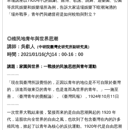
本場講座以1920年代的戲劇、賭博、歌謠、跳舞、遊樂園、公園
等庶民娛樂和娛樂場所為例，告訴大家這場娛樂下暗潮洶湧的
「場外戰爭」青年們與總督府是如何較勁與對立？
◎殖民地青年與世界思潮
講師：吳叡人
（中研院臺灣史研究所副研究員）
時間：2021/01/16(六)14：00-16：00
講題：
家園與世界：一戰後的民族思想與青年運動
﹏﹏﹏
「現在我臺灣所該覺悟的，正因以青年的地位是不可自限於臺灣
的，須進而做東亞的青年，也是進而為世界的青年。」──施至
善，〈臺灣青年的覺醒論〉，《臺灣民報》，1924年10月11日
﹏﹏﹏
一次世界大戰結束後，緊接而來的是自由思潮興起的 1920 年
代，這股吹向全世界的自由之風，也吹到了包含臺灣在內的許多
殖民地，掀起了以青年為核心的反抗運動。1920年代是自由思潮