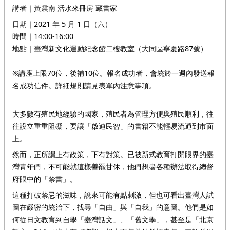
講者｜黃震南 活水來冊房 藏書家
日期｜2021 年 5 月 1 日（六）
時間｜14:00-16:00
地點｜臺灣新文化運動紀念館二樓教室（大同區寧夏路87號）
※講座上限70位，後補10位。報名成功者，會統於一週內發送報
名成功信件。詳細規則請見表單內注意事項。
大多數有殖民地經驗的國家，殖民者為管理方便與殖民順利，往
往設立重重阻礙，要讓「啟迪民智」的書籍不能輕易流通到市面
上。
然而，正所謂上有政策，下有對策。已被新式教育打開眼界的臺
灣青年們，不可能就這樣善罷甘休，他們想盡各種辦法取得總督
府眼中的「禁書」。
這種打破禁忌的滋味，說來可能有點刺激，但也可看出臺灣人試
圖在嚴密的統治下，找尋「自由」與「自我」的意圖。他們是如
何從日文教育到自學「臺灣話文」、「舊文學」，甚至是「北京