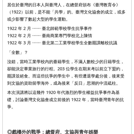
居住於臺灣的日本人與臺灣人，在總督府頒布《臺灣教育令》
（1922）以前，是不能「共學」的。臺灣文化協會的成立，或多
或少影響了數起大型的學生運動。
1922 年 2 月 ⋯⋯ 臺北師範學校學生抗爭事件
1922 年 2 月 ⋯⋯ 臺南商業專門學校北上陳情
1922 年 3 月 ⋯⋯ 臺北第二工業學校學生全數罷課離校抗議
「全數」？
沒錯，當時工業學校內的臺籍學生，不滿人數較少的日籍學生，
卻能決定畢業旅行的行程。203 位學生在期末考以前立下盟約，
罷課並絕食。而這些抗爭的學生中，有些遭退學處分後，後來受
到文協的資助留學海外，成為後來「反日」思潮的中流砥柱。
本次演講將以這幾件 1920 年代激烈的學生權益抗爭事件為基
礎，討論臺灣文化協會成立前後的 1922 年，當時臺灣青年的抗
爭。
◎戲檯外的戰爭：總督府、文協與青年娛樂