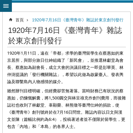
跳到主要內容區塊
首頁
1920年7月16日《臺灣青年》雜誌於東京創刊發行
1920年7月16日《臺灣青年》雜誌
於東京創刊發行
1920年1月11日，遠在「帝都」求學的臺灣留學生在蔡惠如的東
京居所，與部分旅日仕紳組織了「新民會」，並推選林獻堂為會
長、蔡惠如為副會長，成立大會的決議目標之一即是彭華英、林
仲澍提議的「發行機關雜誌」，希望以此做為啟蒙臺人、發表輿
論及聯繫島內人物感情的媒介。
雖然辦刊目標明確，但經費卻苦無著落。當時財務已有狀況的蔡
惠如，仍慷慨解囊，將1,500圓交與林呈祿充作創刊費用，而後雜
誌社也收到了林獻堂、辜顯榮、林熊徵等臺灣仕紳的捐款，使
《臺灣青年》創刊號終於在7月16日問世。雜誌內容以日文與漢
文並陳（篇幅比例約為6:4），投稿著述者並不僅限於留學生，更
包含「內地」和「本島」的各界人士。