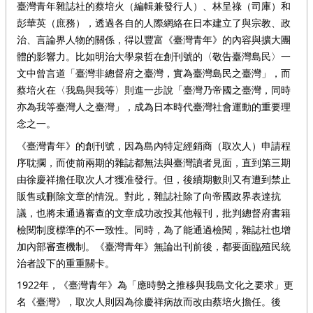
臺灣青年雜誌社的蔡培火（編輯兼發行人）、林呈祿（司庫）和
彭華英（庶務），透過各自的人際網絡在日本建立了與宗教、政
治、言論界人物的關係，得以豐富《臺灣青年》的內容與擴大團
體的影響力。比如明治大學泉哲在創刊號的〈敬告臺灣島民〉一
文中曾言道「臺灣非總督府之臺灣，實為臺灣島民之臺灣」，而
蔡培火在〈我島與我等〉則進一步說「臺灣乃帝國之臺灣，同時
亦為我等臺灣人之臺灣」，成為日本時代臺灣社會運動的重要理
念之一。
《臺灣青年》的創刊號，因為島內特定經銷商（取次人）申請程
序耽擱，而使前兩期的雜誌都無法與臺灣讀者見面，直到第三期
由徐慶祥擔任取次人才獲准發行。但，後續期數則又有遭到禁止
販售或刪除文章的情況。對此，雜誌社除了向帝國政界表達抗
議，也將未通過審查的文章成功改投其他報刊，批判總督府書籍
檢閱制度標準的不一致性。同時，為了能通過檢閱，雜誌社也增
加內部審查機制。《臺灣青年》無論出刊前後，都要面臨殖民統
治者設下的重重關卡。
1922年，《臺灣青年》為「應時勢之推移與我島文化之要求」更
名《臺灣》，取次人則因為徐慶祥病故而改由蔡培火擔任。後