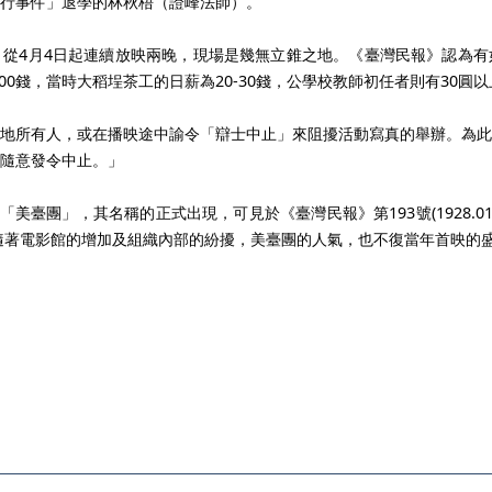
行事件」退學的
林秋梧
（證峰法師）。
從4月4日起連續放映兩晚，現場是幾無立錐之地。《臺灣民報》認為有
00錢，當時大稻埕茶工的日薪為20-30錢，公學校教師初任者則有30圓以
地所有人，或在播映途中諭令「辯士中止」來阻擾活動寫真的舉辦。為此
隨意發令中止。」
美臺團」，其名稱的正式出現，可見於《臺灣民報》第193號(1928.01
，隨著電影館的增加及組織內部的紛擾，美臺團的人氣，也不復當年首映的