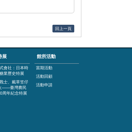
回上一頁
特展
館所活動
式會社：日本時
當期活動
糖業歷史特展
活動回顧
戰士、戴草笠仔
活動申請
火——臺灣農民
00周年紀念特展