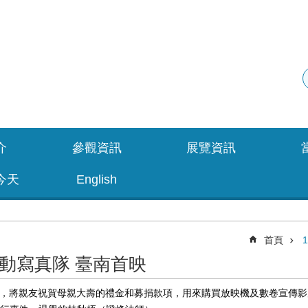
介
參觀資訊
展覽資訊
今天
English
首頁
協活動寫真隊 臺南首映
之時，將親友祝賀母親大壽的禮金和募捐款項，用來購買放映機及數卷宣傳