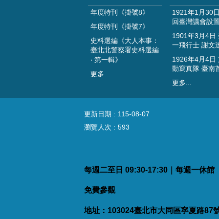
年度特刊《掛號8》
1921年1月30
回臺灣議會設
年度特刊《掛號7》
1901年3月4日
史料選編《大人本事：
一飛行士 謝文
臺北北警察署史料選編
1926年4月4日
‧ 第一輯》
動寫真隊 臺南
更多...
更多...
更新日期
115-08-07
瀏覽人次
593
每週二至日 09:30-17:30｜每週一休
免費參觀
地址：103024臺北市大同區寧夏路87