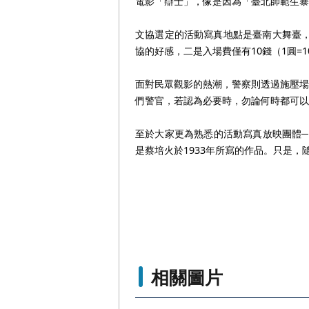
電影「辯士」，像是因為「臺北師範生暴
文協選定的活動寫真地點是臺南大舞臺，
協的好感，二是入場費僅有10錢（1圓=1
面對民眾觀影的熱潮，警察則透過施壓場
們警官，若認為必要時，勿論何時都可以
至於大家更為熟悉的活動寫真放映團體─「
是蔡培火於1933年所寫的作品。只是
相關圖片