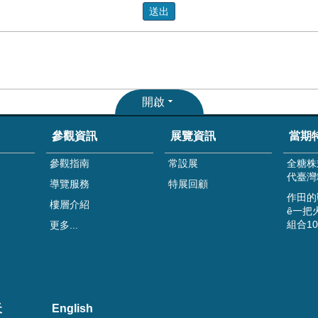
開啟
參觀資訊
展覽資訊
當期
參觀指南
常設展
全糖株
代臺灣
導覽服務
特展回顧
作田的
樓層介紹
ê一把
組合1
更多...
天
English