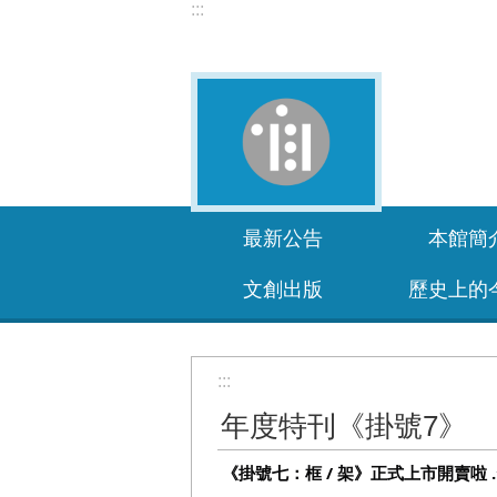
:::
跳到主要內容區塊
最新公告
本館簡
文創出版
歷史上的
:::
年度特刊《掛號7》
 《掛號七：框 / 架》正式上市開賣啦 .ᐟ.