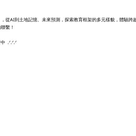
，從AI到土地記憶、未來預測，探索教育框架的多元樣貌，體驗跨
的聯繫！
.ᐟ.ᐟ.ᐟ