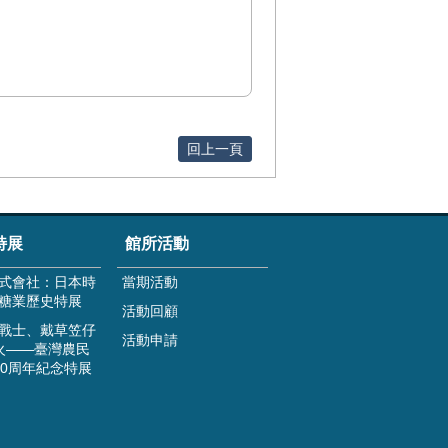
回上一頁
特展
館所活動
式會社：日本時
當期活動
糖業歷史特展
活動回顧
戰士、戴草笠仔
活動申請
火——臺灣農民
00周年紀念特展