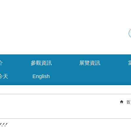
介
參觀資訊
展覽資訊
今天
English
首
ᐟ.ᐟ