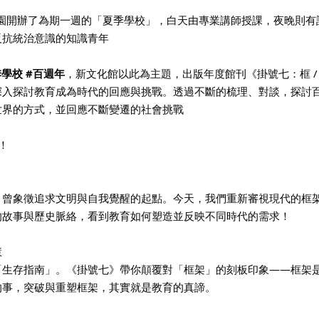
萊園開辦了為期一週的「夏季學校」，白天由專業講師授課，夜晚則
反抗統治意識的知識青年
季學校
#百週年
，新文化館以此為主題，出版年度館刊《掛號七：框 /
深入探討教育成為時代的回應與挑戰。透過不斷的梳理、對談，探討
世界的方式，並回應不斷變遷的社會挑戰
！ 
」曾象徵追求文明與自我覺醒的起點。今天，我們重新審視現代的框
的故事與歷史脈絡，看到教育如何塑造並反映不同時代的需求！
 
「生存指南」。《掛號七》帶你顛覆對「框架」的刻板印象——框架
的事，突破與重塑框架，其實就是教育的真諦。