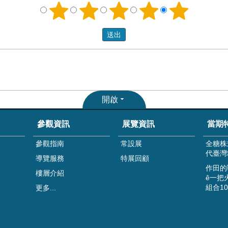
開啟
參觀資訊
展覽資訊
當期
參觀指南
常設展
全糖株
代臺灣
導覽服務
特展回顧
作田的
樓層介紹
ê一把
組合1
更多...