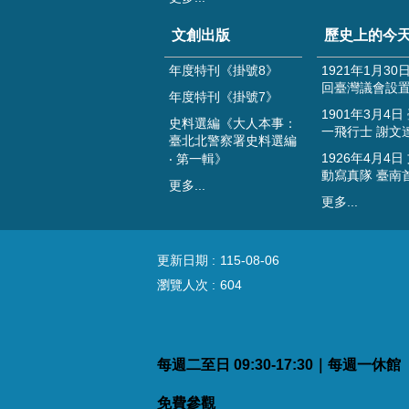
文創出版
歷史上的今
年度特刊《掛號8》
1921年1月30
回臺灣議會設
年度特刊《掛號7》
1901年3月4日
史料選編《大人本事：
一飛行士 謝文
臺北北警察署史料選編
1926年4月4日
‧ 第一輯》
動寫真隊 臺南
更多...
更多...
更新日期
115-08-06
瀏覽人次
604
每週二至日 09:30-17:30｜每週一休
免費參觀