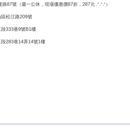
夏路87號（週一公休，現場優惠價87折，287元 .ᐟ.ᐟ.ᐟ）
區松江路209號
333巷9號B1樓
283巷14弄14號1樓