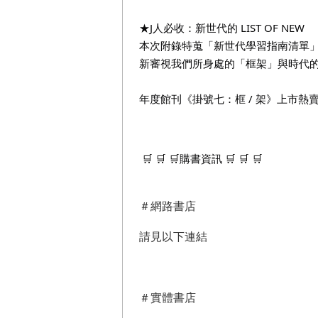
★J人必收：新世代的 LIST OF NEW
本次附錄特蒐「新世代學習指南清單」
新審視我們所身處的「框架」與時代
年度館刊《掛號七：框 / 架》上市熱賣中  
購書資訊
 🛒
 🛒
 🛒
 🛒
 🛒
 🛒
＃網路書店
請見以下連結
＃實體書店