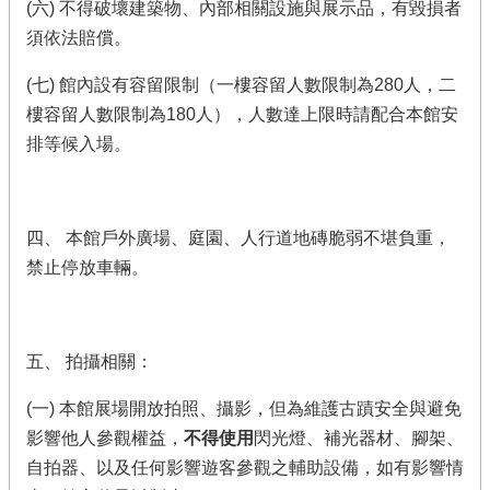
(六) 不得破壞建築物、內部相關設施與展示品，有毀損者
須依法賠償。
(七) 館內設有容留限制（一樓容留人數限制為280人，二
樓容留人數限制為180人），人數達上限時請配合本館安
排等候入場。
四、 本館戶外廣場、庭園、人行道地磚脆弱不堪負重，
禁止停放車輛。
五、 拍攝相關：
(一) 本館展場開放拍照、攝影，但為維護古蹟安全與避免
影響他人參觀權益，
不得使用
閃光燈、補光器材、腳架、
自拍器、以及任何影響遊客參觀之輔助設備，如有影響情