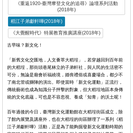
《重返1920-臺灣摩登文化的追尋》論壇系列活動
(2018年)
稻江子弟獻軒嘩(2018年)
《大覺醒時代》特展教育推廣講座(2018年)
古早味？新文化！
「新舊文化交匯地，人文薈萃大稻埕」，若穿越回到百年前
的大稻埕，那街頭巷尾林立的子弟軒社，與人民的生活密不
可分，無論是廟會祈福繞境，婚喪禮俗或喜慶場合，都少不
了南北管或獅陣的演出。即使當時「新文化運動」正流行，
傳統藝術也成為知識分子抨擊的對象，但大稻埕地區本身傳
統的文化底蘊，可也是不容忽視、養成「知青」的沃土呢！
百年過後的今日，臺灣新文化運動館在大稻埕街區成立，除
了館內展覽及講座外，也在大稻埕的街區辦理了一系列《稻
江子弟獻軒嘩》活動，正是為了能夠掘發新文化運動時期的