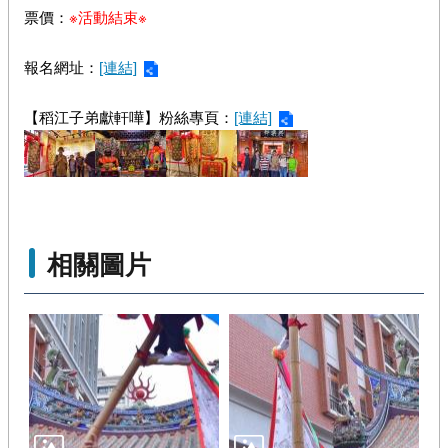
票價：
※活動結束※
報名網址：
[連結]
【稻江子弟獻軒嘩】粉絲專頁：
[連結]
相關圖片