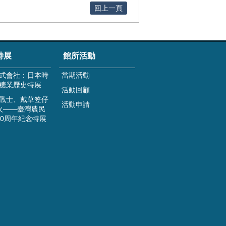
回上一頁
特展
館所活動
式會社：日本時
當期活動
糖業歷史特展
活動回顧
戰士、戴草笠仔
活動申請
火——臺灣農民
00周年紀念特展