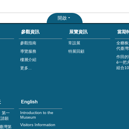
開啟
參觀資訊
展覽資訊
當期
參觀指南
常設展
全糖株
代臺灣
導覽服務
特展回顧
作田的
樓層介紹
ê一把
組合1
更多...
天
English
Introduction to the
日 第一
Museum
置請願
Visitors Information
 臺灣第