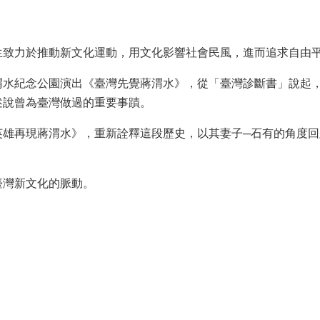
生致力於推動新文化運動，用文化影響社會民風，進而追求自由
渭水紀念公園演出《臺灣先覺蔣渭水》，從「臺灣診斷書」說起
述說曾為臺灣做過的重要事蹟。
英雄再現蔣渭水》，重新詮釋這段歷史，以其妻子─石有的角度
臺灣新文化的脈動。