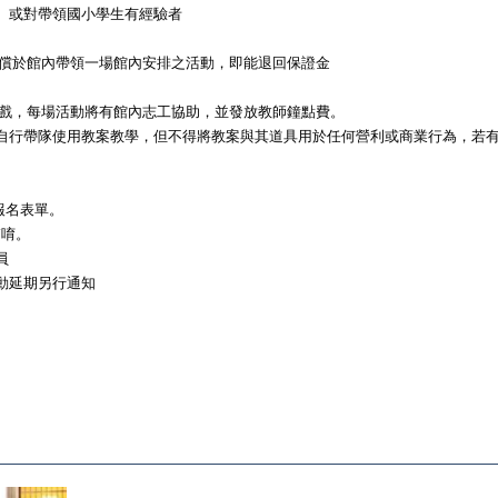
師、或對帶領國小學生有經驗者
須無償於館內帶領一場館內安排之活動，即能退回保證金
遊戲，
每場活動將有館內志工協助，並發放教師鐘點費。
自行帶隊使用教案教學，
但不得將教案與其道具用於任何營利或商業行為，
若
閉報名表單。
箱唷。
員
活動延期另行通知