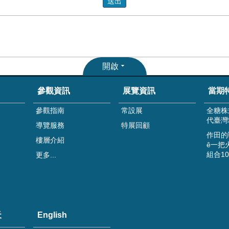
開啟
參觀資訊
展覽資訊
當期
參觀指南
常設展
全糖株
代臺灣
導覽服務
特展回顧
作田的
樓層介紹
ê一把
組合1
更多...
天
English