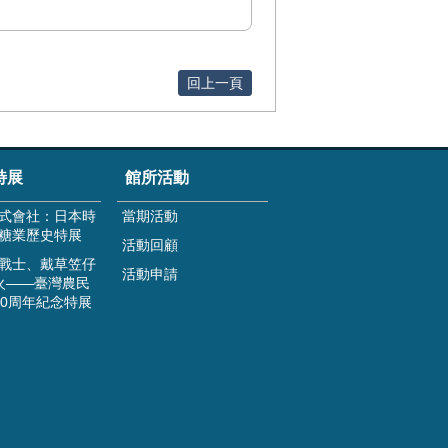
回上一頁
特展
館所活動
式會社：日本時
當期活動
糖業歷史特展
活動回顧
戰士、戴草笠仔
活動申請
火——臺灣農民
00周年紀念特展