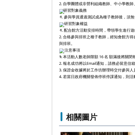
2. 自學團體或非營利組織教師、中小學教
研習對象義務
 1. 參與學員通過測試成為種子教師後，
研習對象權益
 1. 配合館方活動安排時間，帶領學生進行
2. 合格參與排班之種子教師，
經知會館方得
與排班。
 注意事項
1. 本活動人數老師限額 16 名 額滿後將關
2. 報名成功將以Email通知，請務必留意信
3. 保證金收據將於工作坊辦理時交付參與人
4. 若當日政府機關發佈停班停課通知，則
相關圖片