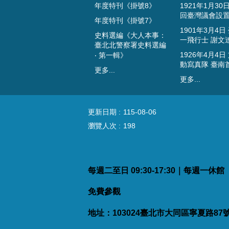
年度特刊《掛號8》
1921年1月30
回臺灣議會設
年度特刊《掛號7》
1901年3月4日
史料選編《大人本事：
一飛行士 謝文
臺北北警察署史料選編
1926年4月4日
‧ 第一輯》
動寫真隊 臺南
更多...
更多...
更新日期
115-08-06
瀏覽人次
198
每週二至日 09:30-17:30｜每週一休
免費參觀
地址：103024臺北市大同區寧夏路87