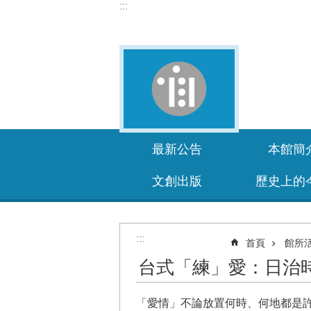
:::
跳到主要內容區塊
最新公告
本館簡
文創出版
歷史上的
:::
首頁
館所
台式「練」愛：日治
「愛情」不論放置何時、何地都是