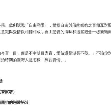
書籍、戲劇認識「自由戀愛」，婚姻自由與傳統媒妁之言相互對
主意識與愛情觀相輔相成，自由戀愛的滋味和這些觀念一樣新穎
如今盲一目，便是不幸雙目盡盲，愛苗還是滋長不萎。」不論你
日治時期的臺灣人是怎樣「練習愛情」。
點
北警察署）
貓黑狗的戀愛祕笈