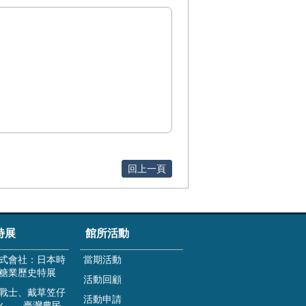
回上一頁
特展
館所活動
式會社：日本時
當期活動
糖業歷史特展
活動回顧
戰士、戴草笠仔
活動申請
火——臺灣農民