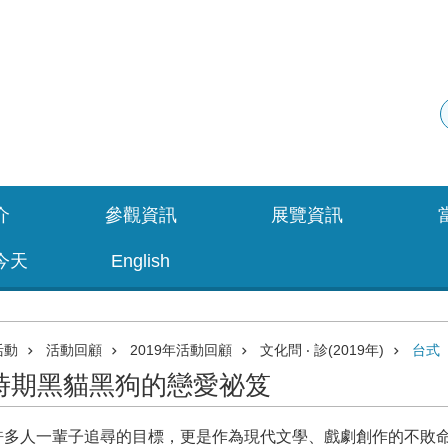
介
參觀資訊
展覽資訊
今天
English
活動
活動回顧
2019年活動回顧
文化問 ‧ 診(2019年)
台式
時期黑貓黑狗的戀愛祕笈
許多人一輩子追尋的目標，更是作為現代文學、戲劇創作的不敗