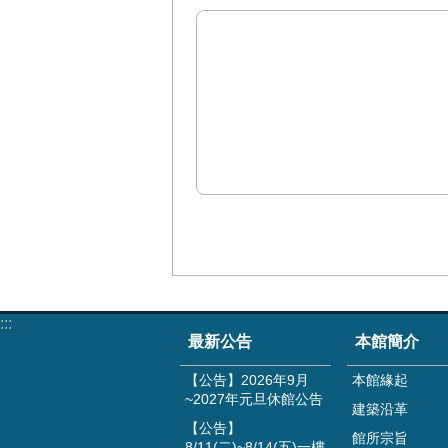
:::
最新公告
本館簡介
【公告】2026年9月
本館緣起
~2027年元旦休館公告
建築沿革
【公告】
館所宗旨
8/11(二)~8/14(五)一樓