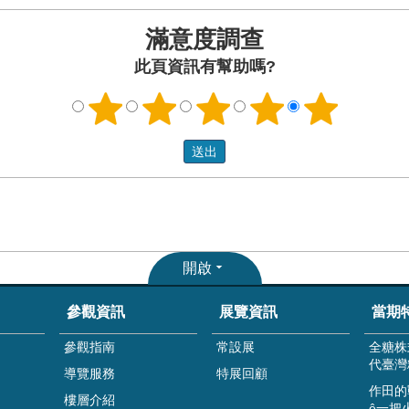
滿意度調查
此頁資訊有幫助嗎?
開啟
參觀資訊
展覽資訊
當期
參觀指南
常設展
全糖株
代臺灣
導覽服務
特展回顧
作田的
樓層介紹
ê一把