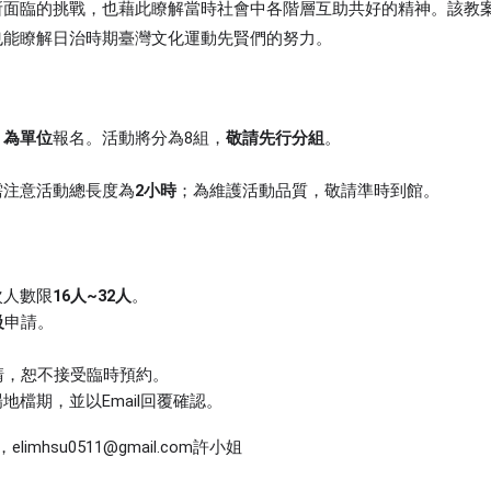
所面臨的挑戰，也藉此瞭解當時社會中各階層互助共好的精神。該教
也能瞭解日治時期臺灣文化運動先賢們的努力。
」為單位
報名。活動將分為8組，
敬請先行分組
。
需注意
活動總長度
為
2小時
；為維護活動品質，敬請準時到館。
次人數限
16人~32人
。
級
申請。
請，恕不接受臨時預約。
檔期，並以Email回覆確認。
elimhsu0511@gmail.com許小姐