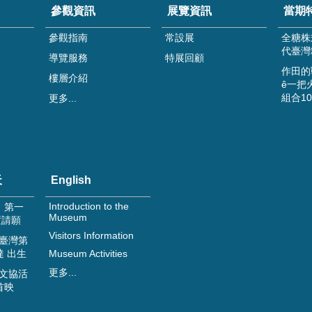
參觀資訊
展覽資訊
當期
參觀指南
常設展
全糖株
代臺灣
導覽服務
特展回顧
作田的
樓層介紹
ê一把
組合1
更多...
天
English
Introduction to the
日 第一
Museum
置請願
Visitors Information
 臺灣第
達 出生
Museum Activities
更多...
 文協活
首映