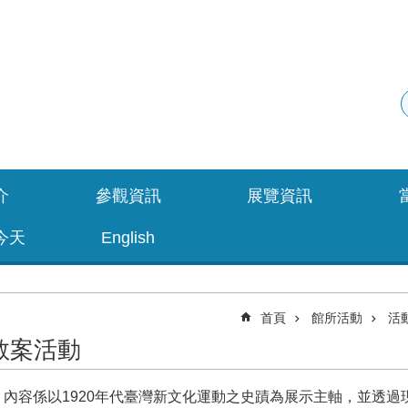
介
參觀資訊
展覽資訊
今天
English
首頁
館所活動
活
教案活動
內容係以1920年代臺灣新文化運動之史蹟為展示主軸，並透過