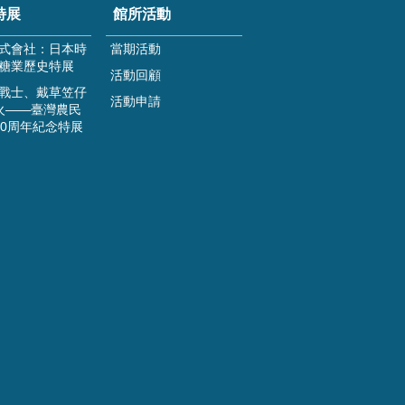
特展
館所活動
式會社：日本時
當期活動
糖業歷史特展
活動回顧
戰士、戴草笠仔
活動申請
火——臺灣農民
00周年紀念特展