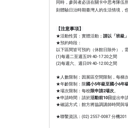
同時，參與者必須在關卡中思考隊伍
刻體驗日治時期臺灣人的生活情境，
【注意事項】
★活動性質：實體活動；
請以「班級
★預約時段：
以下
區間皆可預約（休館日除外），
(1)每週二至週五09:40-17:20之間
(2)每週六、週日
09:40
-12:00之間
★人
數限制：因展區空間限制，每梯
★
年齡限制：
限
國小5年級至國小6年
★場次限制：每校
限申請2場次
。
★申請
時間：請於
活動前10日
提出申
★確認方式：館方將協調講師時間與場地
★聯繫資訊：(02) 2557-0087 分機201，