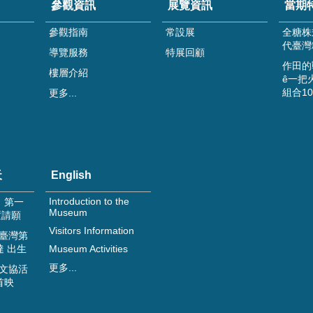
參觀資訊
展覽資訊
當期
參觀指南
常設展
全糖株
代臺灣
導覽服務
特展回顧
作田的
樓層介紹
ê一把
組合1
更多...
天
English
Introduction to the
日 第一
Museum
置請願
Visitors Information
 臺灣第
達 出生
Museum Activities
更多...
 文協活
首映