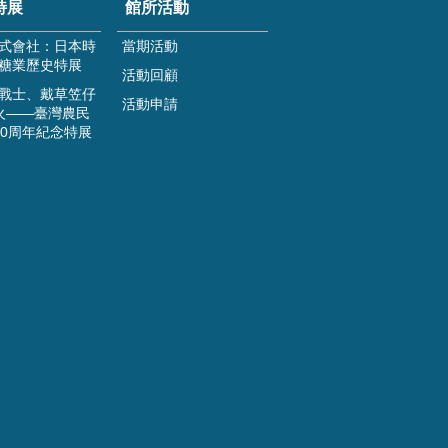
特展
館所活動
式會社：日本時
當期活動
糖業歷史特展
活動回顧
戰士、戴草笠仔
活動申請
火——臺灣農民
00周年紀念特展