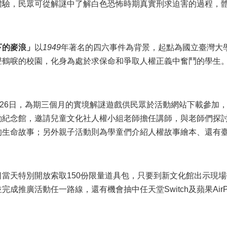
體驗，民眾可從解謎中了解白色恐怖時期真實刑求迫害的過程，
下的麥浪」
以
1949
年著名的四六事件為背景，起點為國立臺灣大
聲鶴唳的校園，化身為處於求保命和爭取人權正義中奮鬥的學生
月26日，為期三個月的實境解謎遊戲供民眾於活動網站下載參加，
動紀念館，邀請兒童文化社人權小組老師擔任講師，與老師們探
的生命故事；另外親子活動則為學童們介紹人權故事繪本、還有
當天特別開放索取150份限量道具包，只要到新文化館出示現
成推廣活動任一路線，還有機會抽中任天堂Switch及蘋果AirP