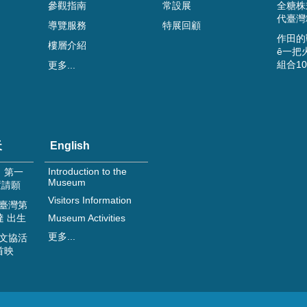
參觀指南
常設展
全糖株
代臺灣
導覽服務
特展回顧
作田的
樓層介紹
ê一把
組合1
更多...
天
English
Introduction to the
日 第一
Museum
置請願
Visitors Information
 臺灣第
達 出生
Museum Activities
更多...
 文協活
首映