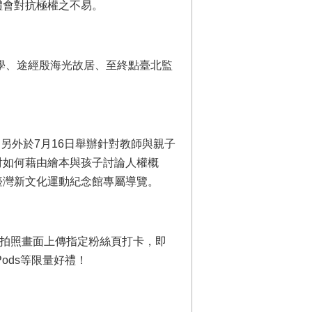
體會對抗極權之不易。
學、途經殷海光故居、至終點臺北監
。
另外於7月16日舉辦針對教師與親子
討如何藉由繪本與孩子討論人權概
臺灣新文化運動紀念館專屬導覽。
場拍照畫面上傳指定粉絲頁打卡，即
ods等限量好禮！